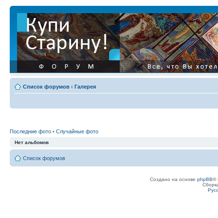
Список форумов
‹
Галерея
Последние фото
•
Случайные фото
Нет альбомов
Список форумов
Создано на основе
phpBB
® 
Сборк
Рус