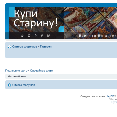
Список форумов
‹
Галерея
Последние фото
•
Случайные фото
Нет альбомов
Список форумов
Создано на основе
phpBB
® 
Сборк
Рус