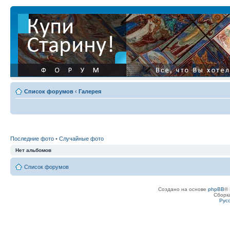
Список форумов
‹
Галерея
Последние фото
•
Случайные фото
Нет альбомов
Список форумов
Создано на основе
phpBB
® 
Сборк
Рус