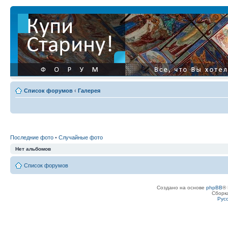
Список форумов
‹
Галерея
Последние фото
•
Случайные фото
Нет альбомов
Список форумов
Создано на основе
phpBB
® 
Сборк
Рус