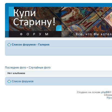
Список форумов
‹
Галерея
Последние фото
•
Случайные фото
Нет альбомов
Список форумов
Создано на основе
phpBB
® 
Сборк
Рус