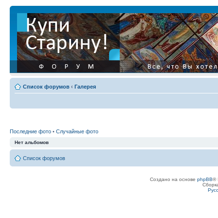
Список форумов
‹
Галерея
Последние фото
•
Случайные фото
Нет альбомов
Список форумов
Создано на основе
phpBB
® 
Сборк
Рус