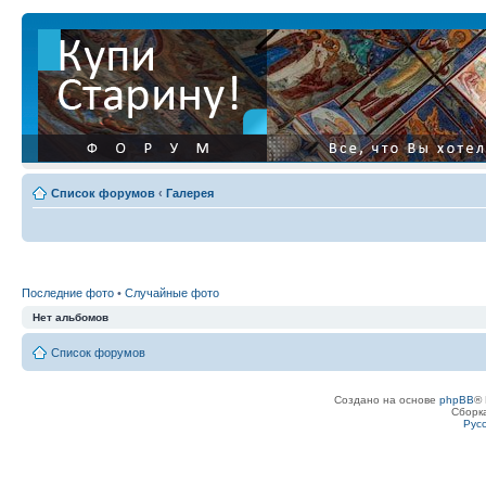
Список форумов
‹
Галерея
Последние фото
•
Случайные фото
Нет альбомов
Список форумов
Создано на основе
phpBB
® 
Сборк
Рус