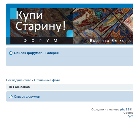
Список форумов
‹
Галерея
Последние фото
•
Случайные фото
Нет альбомов
Список форумов
Создано на основе
phpBB
® 
Сборк
Рус