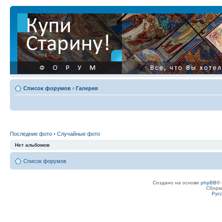
Список форумов
‹
Галерея
Последние фото
•
Случайные фото
Нет альбомов
Список форумов
Создано на основе
phpBB
® 
Сборк
Рус