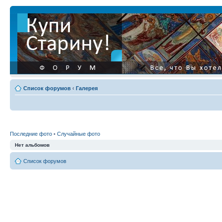
Список форумов
‹
Галерея
Последние фото
•
Случайные фото
Нет альбомов
Список форумов