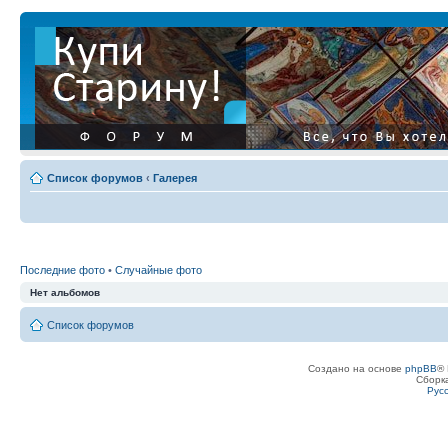
Список форумов
‹
Галерея
Последние фото
•
Случайные фото
Нет альбомов
Список форумов
Создано на основе
phpBB
® 
Сборк
Рус