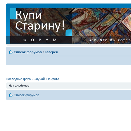
Список форумов
‹
Галерея
Последние фото
•
Случайные фото
Нет альбомов
Список форумов