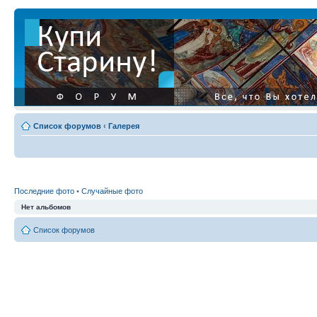
Список форумов
‹
Галерея
Последние фото
•
Случайные фото
Нет альбомов
Список форумов