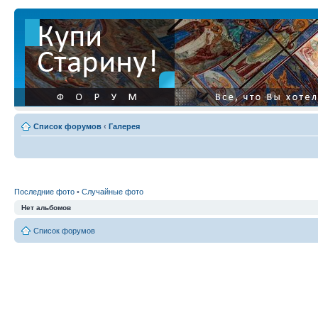
Список форумов
‹
Галерея
Последние фото
•
Случайные фото
Нет альбомов
Список форумов