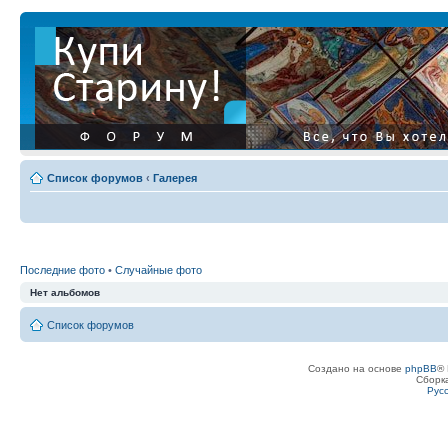
Список форумов
‹
Галерея
Последние фото
•
Случайные фото
Нет альбомов
Список форумов
Создано на основе
phpBB
® 
Сборк
Рус