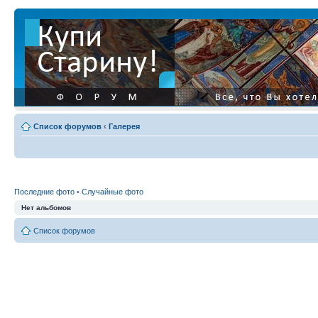
Список форумов
‹
Галерея
Последние фото
•
Случайные фото
Нет альбомов
Список форумов