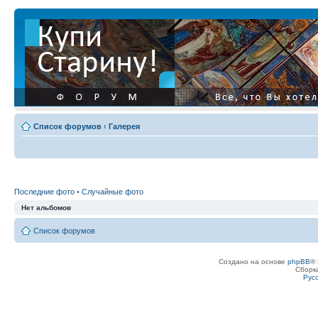
Список форумов
‹
Галерея
Последние фото
•
Случайные фото
Нет альбомов
Список форумов
Создано на основе
phpBB
® 
Сборк
Рус