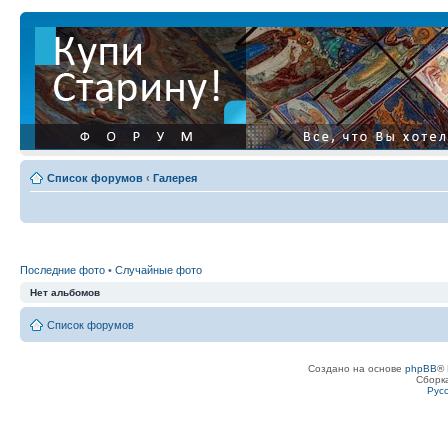
Список форумов
‹
Галерея
Последние фото
•
Случайные фото
Нет альбомов
Список форумов
Создано на основе
phpBB
® 
Сборк
Рус