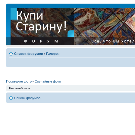
Список форумов
‹
Галерея
Последние фото
•
Случайные фото
Нет альбомов
Список форумов