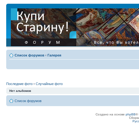
Список форумов
‹
Галерея
Последние фото
•
Случайные фото
Нет альбомов
Список форумов
Создано на основе
phpBB
® 
Сборк
Рус