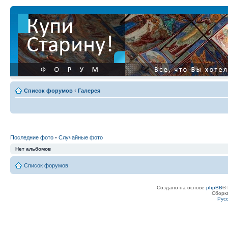
Список форумов
‹
Галерея
Последние фото
•
Случайные фото
Нет альбомов
Список форумов
Создано на основе
phpBB
® 
Сборк
Рус