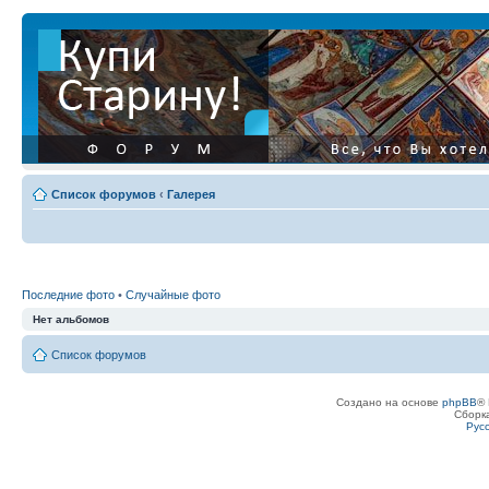
Список форумов
‹
Галерея
Последние фото
•
Случайные фото
Нет альбомов
Список форумов
Создано на основе
phpBB
® 
Сборк
Рус