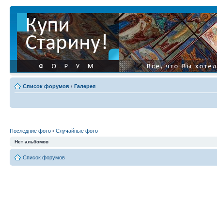
Список форумов
‹
Галерея
Последние фото
•
Случайные фото
Нет альбомов
Список форумов