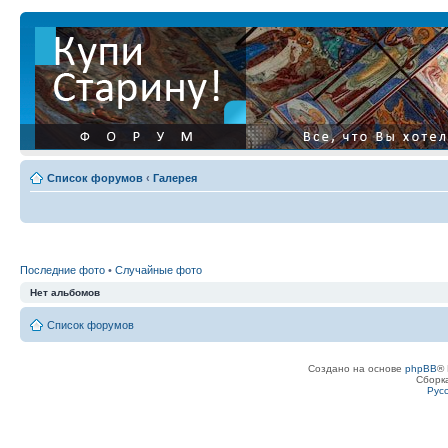
Список форумов
‹
Галерея
Последние фото
•
Случайные фото
Нет альбомов
Список форумов
Создано на основе
phpBB
® 
Сборк
Рус