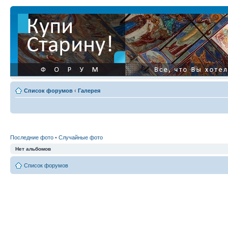
Список форумов
‹
Галерея
Последние фото
•
Случайные фото
Нет альбомов
Список форумов