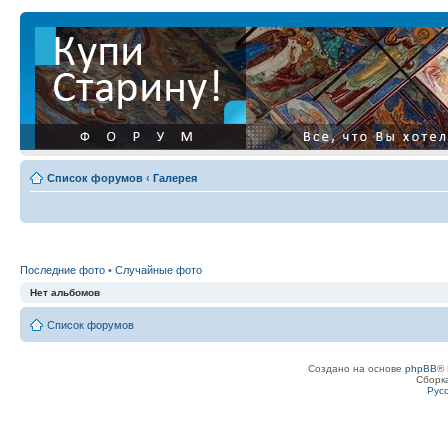
Список форумов
‹
Галерея
Последние фото
•
Случайные фото
Нет альбомов
Список форумов
Создано на основе
phpBB
® 
Сборк
Рус