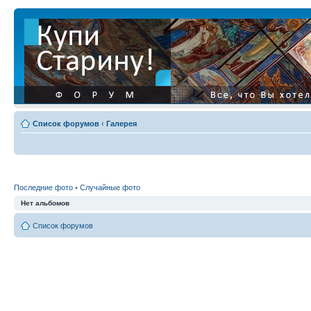
Список форумов
‹
Галерея
Последние фото
•
Случайные фото
Нет альбомов
Список форумов