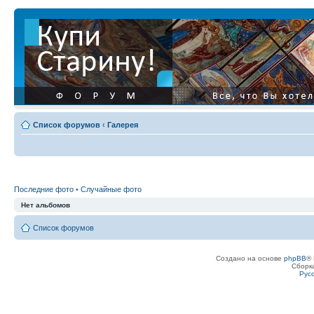
Список форумов
‹
Галерея
Последние фото
•
Случайные фото
Нет альбомов
Список форумов
Создано на основе
phpBB
® 
Сборк
Рус