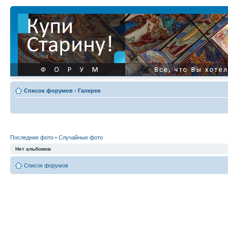
Список форумов
‹
Галерея
Последние фото
•
Случайные фото
Нет альбомов
Список форумов