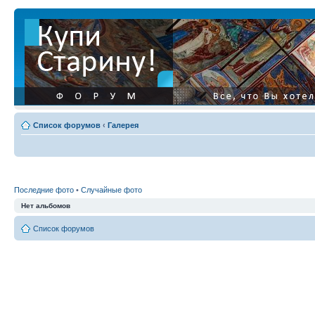
Список форумов
‹
Галерея
Последние фото
•
Случайные фото
Нет альбомов
Список форумов