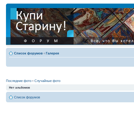
Список форумов
‹
Галерея
Последние фото
•
Случайные фото
Нет альбомов
Список форумов