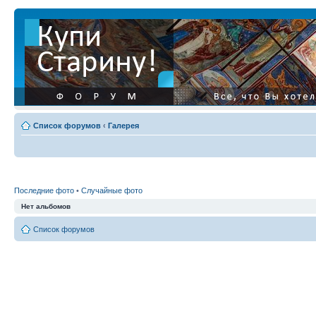
Список форумов
‹
Галерея
Последние фото
•
Случайные фото
Нет альбомов
Список форумов