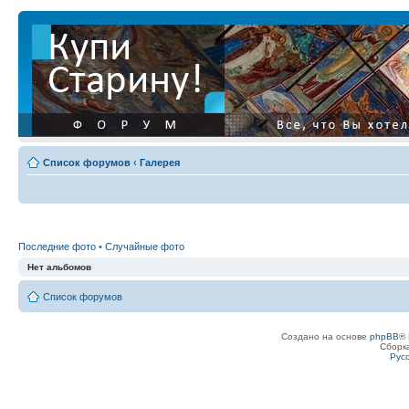
Список форумов
‹
Галерея
Последние фото
•
Случайные фото
Нет альбомов
Список форумов
Создано на основе
phpBB
® 
Сборк
Рус