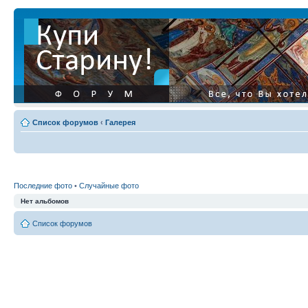
Список форумов
‹
Галерея
Последние фото
•
Случайные фото
Нет альбомов
Список форумов