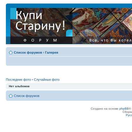
Список форумов
‹
Галерея
Последние фото
•
Случайные фото
Нет альбомов
Список форумов
Создано на основе
phpBB
® 
Сборк
Рус