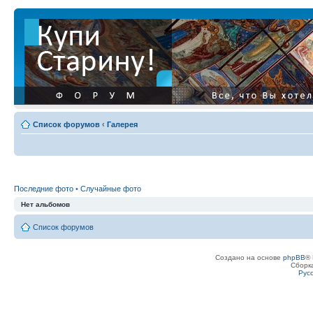
Список форумов
‹
Галерея
Последние фото
•
Случайные фото
Нет альбомов
Список форумов
Создано на основе
phpBB
® 
Сборк
Рус