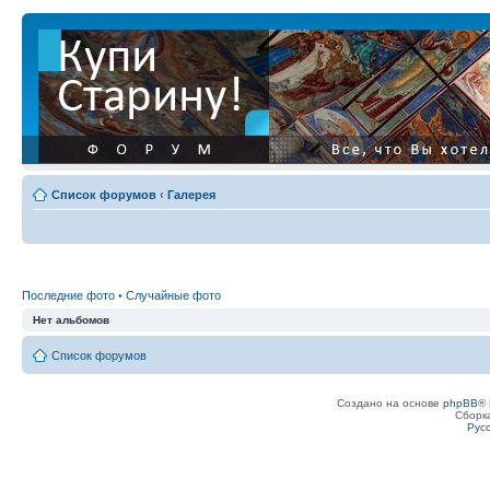
Список форумов
‹
Галерея
Последние фото
•
Случайные фото
Нет альбомов
Список форумов
Создано на основе
phpBB
® 
Сборк
Рус