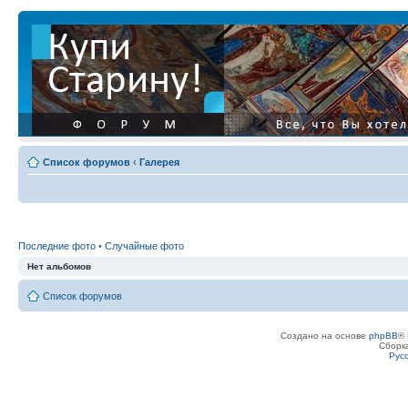
Список форумов
‹
Галерея
Последние фото
•
Случайные фото
Нет альбомов
Список форумов
Создано на основе
phpBB
® 
Сборк
Рус