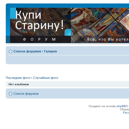
Список форумов
‹
Галерея
Последние фото
•
Случайные фото
Нет альбомов
Список форумов
Создано на основе
phpBB
® 
Сборк
Рус