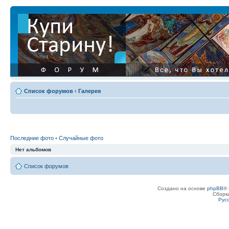
Список форумов
‹
Галерея
Последние фото
•
Случайные фото
Нет альбомов
Список форумов
Создано на основе
phpBB
® 
Сборк
Рус