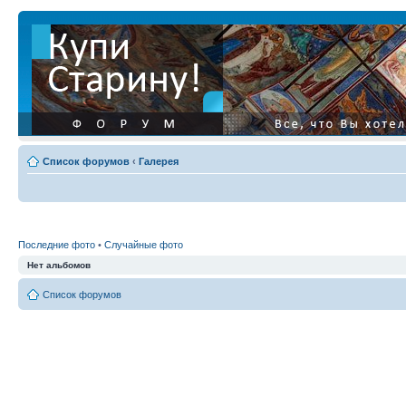
Список форумов
‹
Галерея
Последние фото
•
Случайные фото
Нет альбомов
Список форумов