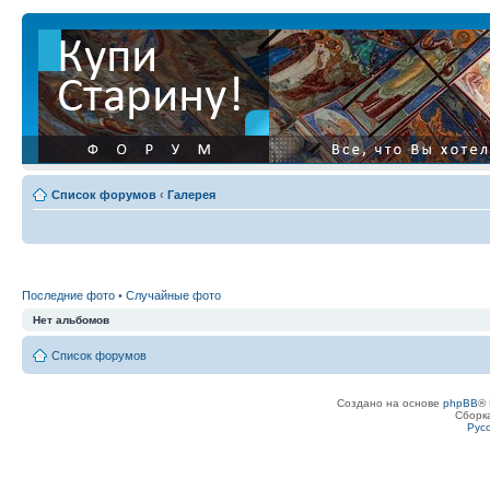
Список форумов
‹
Галерея
Последние фото
•
Случайные фото
Нет альбомов
Список форумов
Создано на основе
phpBB
® 
Сборк
Рус