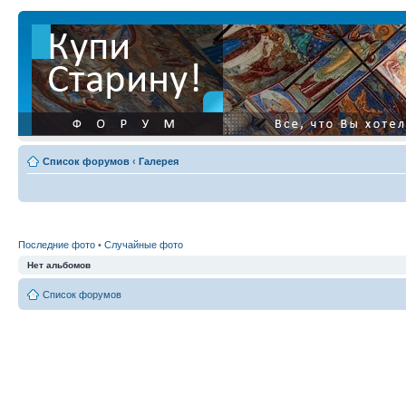
Список форумов
‹
Галерея
Последние фото
•
Случайные фото
Нет альбомов
Список форумов