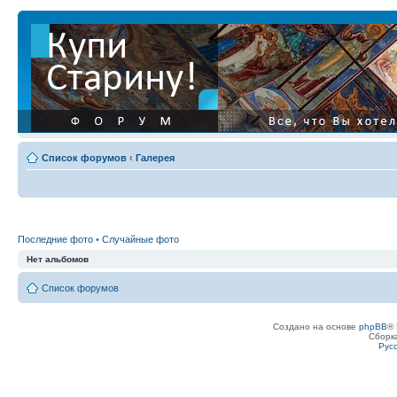
Список форумов
‹
Галерея
Последние фото
•
Случайные фото
Нет альбомов
Список форумов
Создано на основе
phpBB
® 
Сборк
Рус