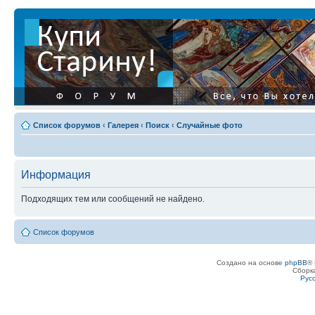
Список форумов
‹
Галерея
‹
Поиск
‹
Случайные фото
Информация
Подходящих тем или сообщений не найдено.
Список форумов
Создано на основе
phpBB
® 
Сборк
Рус