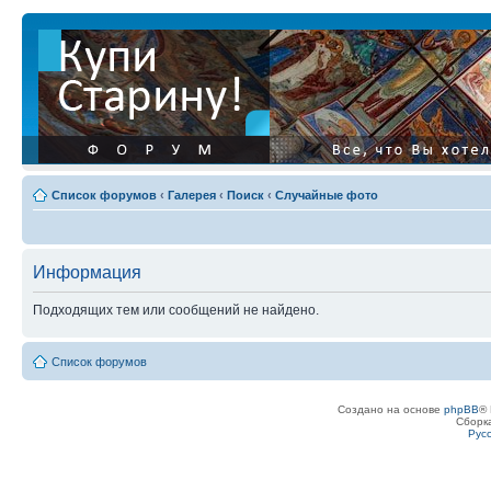
Список форумов
‹
Галерея
‹
Поиск
‹
Случайные фото
Информация
Подходящих тем или сообщений не найдено.
Список форумов
Создано на основе
phpBB
® 
Сборк
Рус