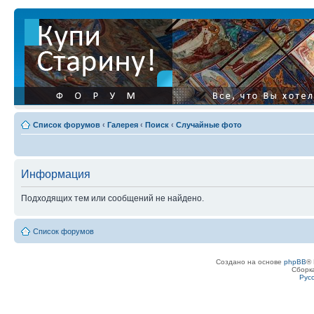
Список форумов
‹
Галерея
‹
Поиск
‹
Случайные фото
Информация
Подходящих тем или сообщений не найдено.
Список форумов
Создано на основе
phpBB
® 
Сборк
Рус