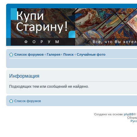
Список форумов
‹
Галерея
‹
Поиск
‹
Случайные фото
Информация
Подходящих тем или сообщений не найдено.
Список форумов
Создано на основе
phpBB
® 
Сборк
Рус