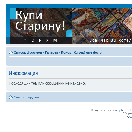
Список форумов
‹
Галерея
‹
Поиск
‹
Случайные фото
Информация
Подходящих тем или сообщений не найдено.
Список форумов
Создано на основе
phpBB
® 
Сборк
Рус