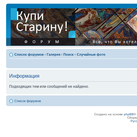
Список форумов
‹
Галерея
‹
Поиск
‹
Случайные фото
Информация
Подходящих тем или сообщений не найдено.
Список форумов
Создано на основе
phpBB
® 
Сборк
Рус